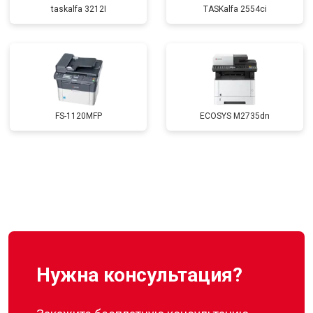
taskalfa 3212I
TASKalfa 2554ci
FS-1120MFP
ECOSYS M2735dn
Нужна консультация?