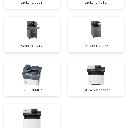
taskalfa 9003i
taskalfa 4012I
taskalfa 3212I
TASKalfa 2554ci
FS-1120MFP
ECOSYS M2735dn