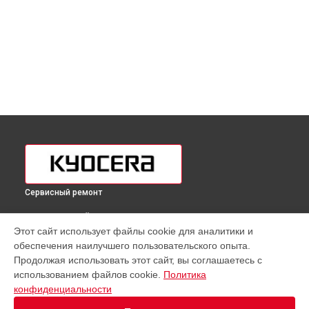
Сервисный ремонт
ВЫБЕРИ СВОЙ ГОРОД
Этот сайт использует файлы cookie для аналитики и
Замена каретки МФУ ECOSYS M2040dn Kyocera в
обеспечения наилучшего пользовательского опыта.
Краснодаре
Продолжая использовать этот сайт, вы соглашаетесь с
Замена каретки МФУ ECOSYS M2040dn Kyocera в
Ростове-
использованием файлов cookie.
Политика
на-Дону
конфиденциальности
Замена каретки МФУ ECOSYS M2040dn Kyocera в
Нижнем
Новгороде