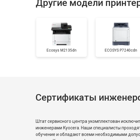
Другие модели принтер
Замена печки
Замена печатной головки
Ecosys M2135dn
ECOSYS P7240cdn
Замена каретки
Замена Wi-Fi
Сертификаты инженеро
Замена блока питания
Замена вала
Штат сервисного центра укомплектован исключ
инженерами Kyocera. Наши специалисты проходя
обучение и обладают всеми необходимыми допу