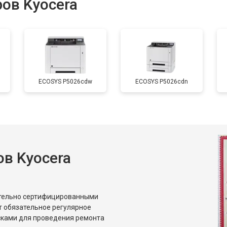
ов Kyocera
от 70 мин
о
от 80 мин
о
ECOSYS P5026cdw
ECOSYS P5026cdn
от 60 мин
о
от 70 мин
о
в Kyocera
от 50 мин
о
от 80 мин
о
ительно сертифицированными
т обязательное регулярное
сками для проведения ремонта