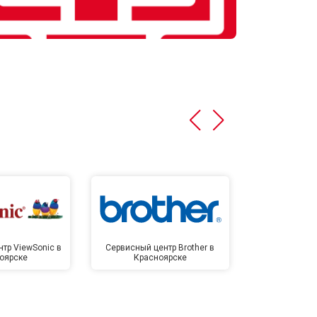
тр ViewSonic в
Сервисный центр Brother в
Сервисный 
оярске
Красноярске
Крас