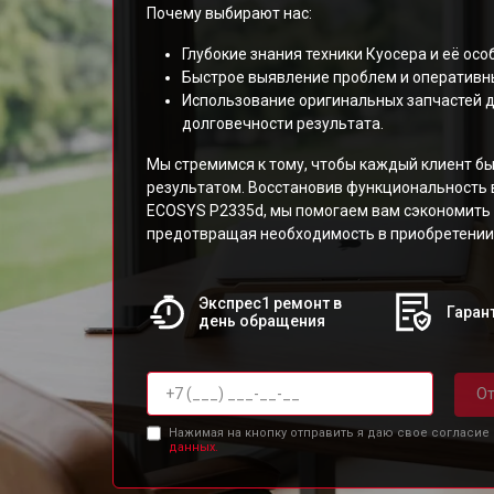
Почему выбирают нас:
Глубокие знания техники Куосера и её осо
Быстрое выявление проблем и оперативн
Использование оригинальных запчастей д
долговечности результата.
Мы стремимся к тому, чтобы каждый клиент б
результатом. Восстановив функциональность 
ECOSYS P2335d, мы помогаем вам сэкономить 
предотвращая необходимость в приобретении
Экспрес1 ремонт в
Гарант
день обращения
От
Нажимая на кнопку отправить я даю свое согласие
данных.