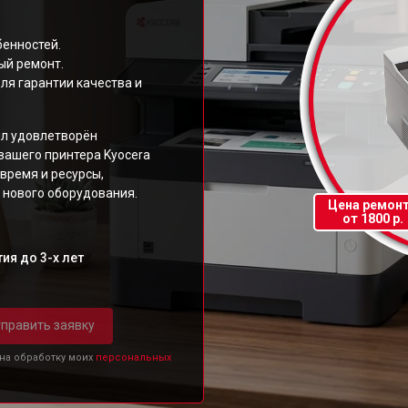
бенностей.
ый ремонт.
ля гарантии качества и
ыл удовлетворён
вашего принтера Kyocera
время и ресурсы,
 нового оборудования.
Цена ремон
от 1800 р.
ия до 3-х лет
править заявку
 на обработку моих
персональных