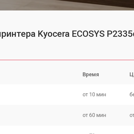
принтера Kyocera ECOSYS P2335
Время
Ц
от 10 мин
б
от 60 мин
о