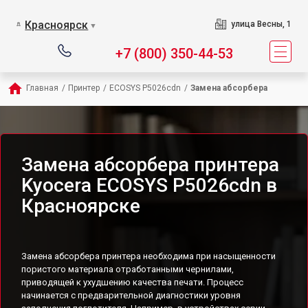
Красноярск
улица Весны, 1
▼
+7 (800) 350-44-53
Главная
/
Принтер
/
ECOSYS P5026cdn
/
Замена абсорбера
Замена абсорбера принтера
Kyocera ECOSYS P5026cdn в
Красноярске
Замена абсорбера принтера необходима при насыщенности
пористого материала отработанными чернилами,
приводящей к ухудшению качества печати. Процесс
начинается с предварительной диагностики уровня