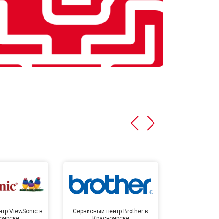
тр ViewSonic в
Сервисный центр Brother в
Сервисный 
оярске
Красноярске
Крас