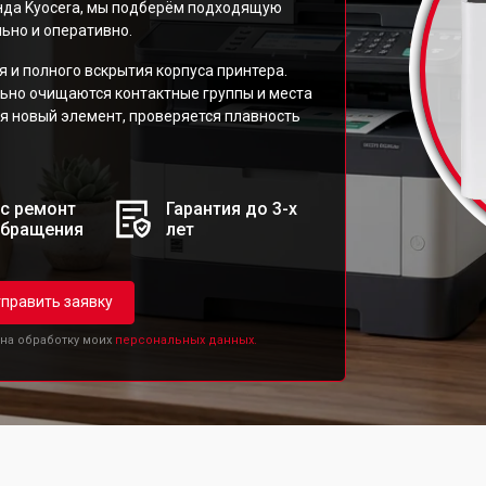
нда Kyocera, мы подберём подходящую
ьно и оперативно.
 и полного вскрытия корпуса принтера.
льно очищаются контактные группы и места
я новый элемент, проверяется плавность
с ремонт
Гарантия до 3-х
обращения
лет
править заявку
 на обработку моих
персональных данных.