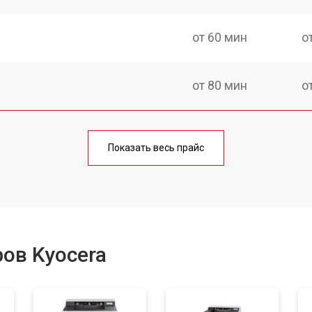
от 60 мин
о
от 80 мин
о
от 70 мин
о
Показать весь прайс
от 70 мин
о
от 60 мин
о
ов Kyocera
от 100 мин
о