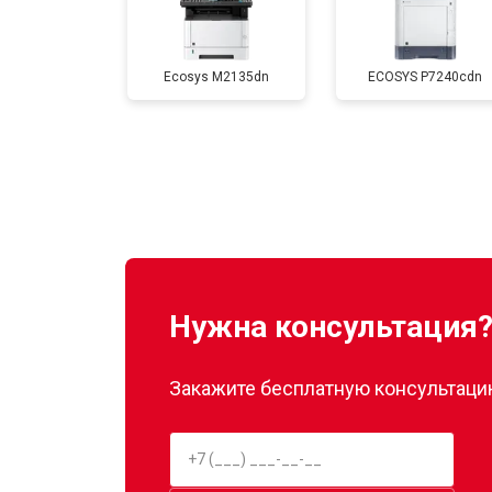
Замена печатной головки
Ecosys M2135dn
ECOSYS P7240cdn
Замена Wi-Fi
Замена блока питания
Замена вала
Нужна консультация
Закажите бесплатную консультацию