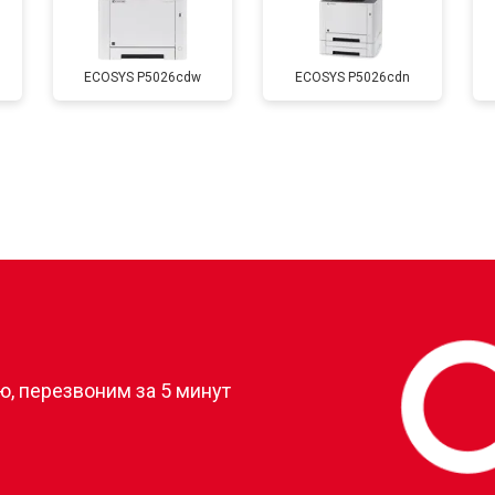
от 60 мин
о
ECOSYS P5026cdw
ECOSYS P5026cdn
от 50 мин
о
от 80 мин
о
от 60 мин
о
?
, перезвоним за 5 минут