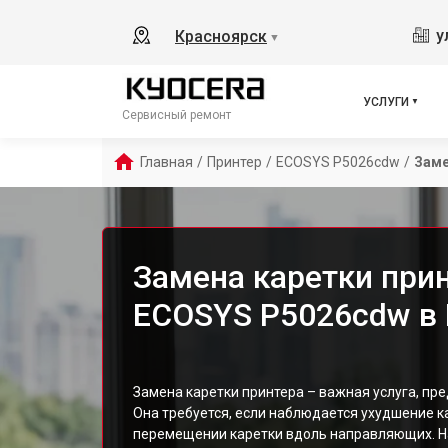
у
Красноярск
▼
УСЛУГИ
Сервисный ремонт
Главная
/
Принтер
/
ECOSYS P5026cdw
/
Заме
Замена каретки прин
ECOSYS P5026cdw в 
Замена каретки принтера – важная услуга, п
Она требуется, если наблюдается ухудшение к
перемещении каретки вдоль направляющих. На